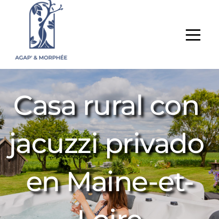
Casa rural con 
jacuzzi privado 
en Maine-et-