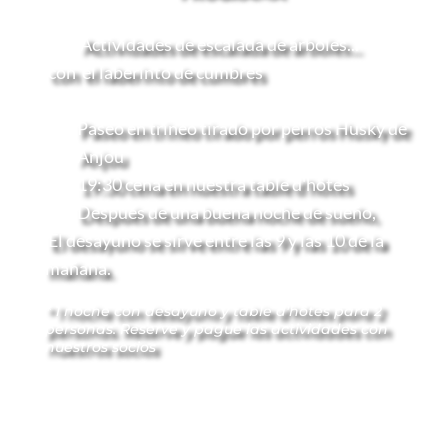
 Actividades de escalada de árboles... 
 con 
 el laberinto de cumbres
Y/O
Paseo en trineo tirado por perros 
Husky de 
Anjou 
19:30 cena en nuestra table d'hôtes
Después de una buena noche de sueño, 
 El desayuno se sirve entre las 9 y las 10 de la 
mañana.
* 1 noche con desayuno y table d'hôtes para 2 
personas. Reserve y pague las actividades con 
nuestros socios