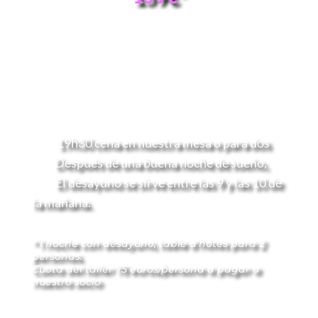
PROGRAMA
10.00 llegada a Carbay Hills Gardens"
Reserve aquí su taller con nuestro colaborador.
Tarde de descubrimiento de Anjou bleu 
 19h30 cena en nuestra mesa o para dos
Después de una buena noche de sueño, 
           El desayuno se sirve entre las 9 y las 10 de 
la mañana.
* 1 noche con desayuno, table d'hôtes para 2 
personas. 
Cuota del taller 75 euros/persona a pagar a 
nuestro socio