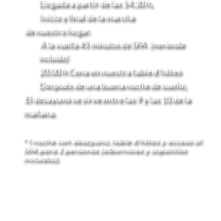
Llegada a partir de las 14.30 h, 
Inicio y final de la marcha 
 de nuestro hogar.
 A la vuelta 45 minutos de SPA 
 (merienda 
incluida)
20.00 h Cena en nuestra table d'hôtes
Después de una buena noche de sueño,
 El desayuno se sirve entre las 9 y las 10 de la 
mañana.
* 1 noche con desayuno, table d'hôtes y acceso al 
SPA para 2 personas (albornoces y zapatillas 
incluidos).