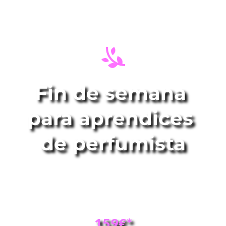
Fin de semana 
para aprendices 
de perfumista
Elabore su propio perfume 100% natural y a 
medida.
159€*