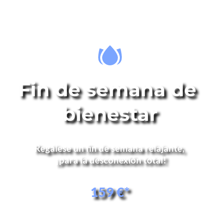
Fin de semana de 
bienestar
Regálese un fin de semana relajante, 
 ¡para la desconexión total!
159 €*