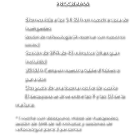
PROGRAMA
Bienvenida a las 14.30 h en nuestra casa de 
huéspedes
Sesión de reflexología (A reservar con nuestros 
socios)
Sesión de SPA de 45 minutos (champán 
incluido)
20.00 h Cena en nuestra table d'hôtes o 
para dos
Después de una buena noche de sueño 
          El desayuno se sirve entre las 9 y las 10 de la 
mañana.
* 1 noche con desayuno, mesa de huéspedes, 
sesión de SPA de 45 minutos y sesiones de 
reflexología para 2 personas