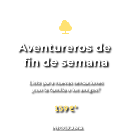
Aventureros de 
fin de semana
 Listo para nuevas sensaciones 
¿con la familia o los amigos? 
159 €*
PROGRAMA