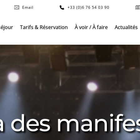
Email
+33 (0)6 76 54 03 90
séjour
Tarifs & Réservation
À voir / À faire
Actualités
 des manifes