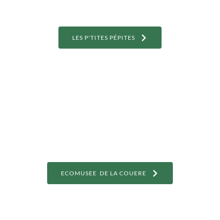
LES P'TITES PÉPITES
ECOMUSEE DE LA COUERE