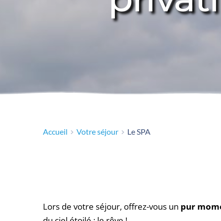
Accueil
Votre séjour
Le SPA
Lors de votre séjour, offrez-vous un 
pur mome
du ciel étoilé : le rêve ! 