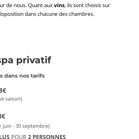
our de nous. Quant aux 
vins
, ils sont choisis sur 
re disposition dans chacune des chambres.
pa privatif
s dans nos tarifs
88€ 
se saison) 
8€ 
r juin - 30 septembre) 
LUS 
POUR 
2 PERSONNES