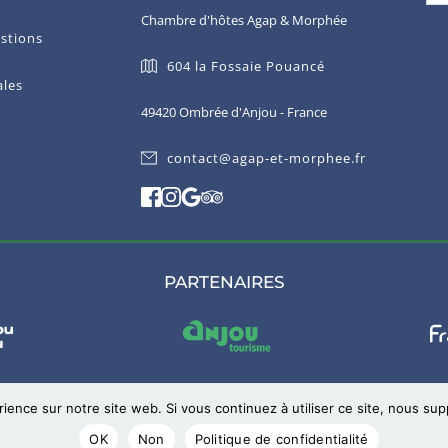
Chambre d'hôtes Agap & Morphée
stions
604 la Fossaie Pouancé
ales
49420 Ombrée d'Anjou - France
contact@agap-et-morphee.fr
PARTENAIRES
rience sur notre site web. Si vous continuez à utiliser ce site, nous su
 internet crée sur mesure avec passion par 
LeWebo
OK
Non
Politique de confidentialité