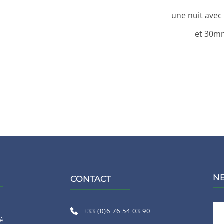
une nuit avec
et 30mn
N
CONTACT
+33 (0)6 76 54 03 90
té