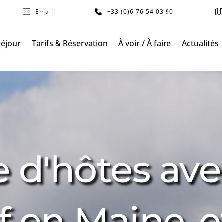
Email
+33 (0)6 76 54 03 90
séjour
Tarifs & Réservation
À voir / À faire
Actualités
d'hôtes avec
if en Maine-e