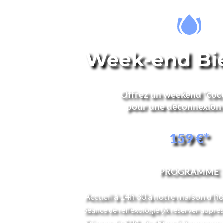
Week-end Bi
Offrez un weekend "coco
 pour une déconnexion 
159 €*
PROGRAMME
Accueil à 14h 30 à notre maison d'h
Séance de réflexologie (A réserver auprès
Séance de SPA de 45mn (champagne 