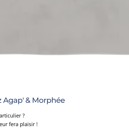
ez Agap' & Morphée
ticulier ?
ur fera plaisir !