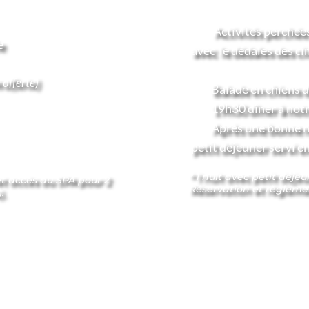
 Activités perchées
e 
 avec 
 le dédales des c
ET/OU
n offerte)
Balade en chiens d
19h30 dîner à notr
Après une bonne n
 petit déjeuner servi e
* 1 nuit avec petit déje
et accès au SPA pour 2 
Réservation et règlemen
.