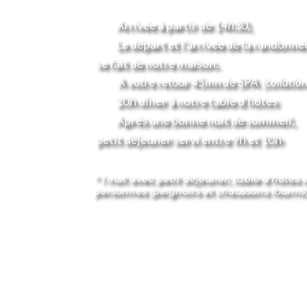
Arrivée à partir de 14h30, 
Le départ et l'arrivée de la randonné
 se fait de notre maison.
 A votre retour 45mn de SPA 
 (collatio
20h dîner à notre table d'hôtes
Après une bonne nuit de sommeil,
 petit déjeuner servi entre 9h et 10h
* 1 nuit avec petit déjeuner, table d'hôtes 
personnes (peignoirs et chaussons fournis)