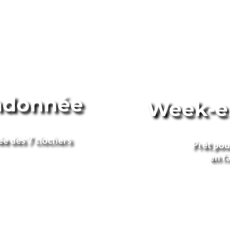
ndonnée
Week-en
 des 7 clochers  
 Prêt po
en fa