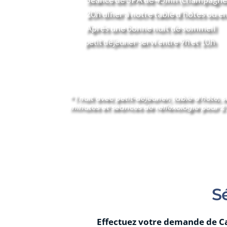
20h dîner à notre table d'hôtes ou en
Après une bonne nuit de sommeil 
          petit déjeuner servi entre 9h et 10h
* 1 nuit avec petit-déjeuner, table d'hôte,
minutes et séances de réflexologie pour 
S
Effectuez votre demande de Car