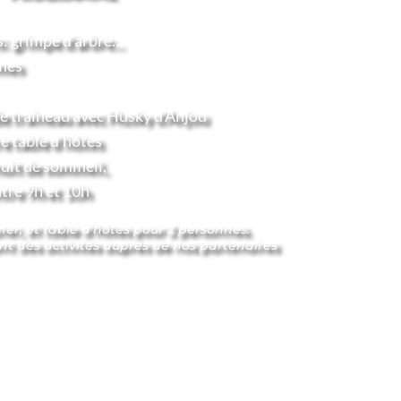
: grimpe d'arbre... 
imes
e traineau avec 
Husky d'Anjou 
e table d'hôtes
uit de sommeil, 
ntre 9h et 10h
uner, et table d'hôtes pour 2 personnes. 
t des activités auprès de nos partenaires