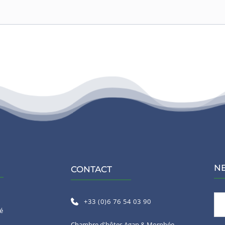
N
CONTACT
+33 (0)6 76 54 03 90
té
Chambre d'hôtes Agap & Morphée