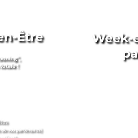
en-Être
Week-e
pa
oning", 
totale !
Fabriquez votre p
ôtes
 de nos partenaires)
10h00 arrivée aux"
offert)