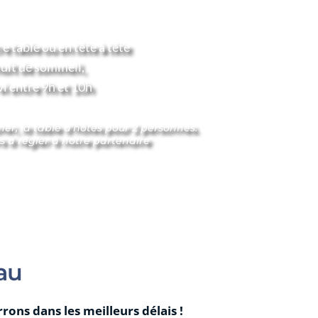
liers ici, auprès de notre partenaire.
 découverte de l'Anjou bleu 
e table ou en tête à tête
uit de sommeil, 
r servi entre 9h et 10h
uner, la table d'hôtes pour 2 personnes. 
ers à régler à notre partenaire
au
ons dans les meilleurs délais !