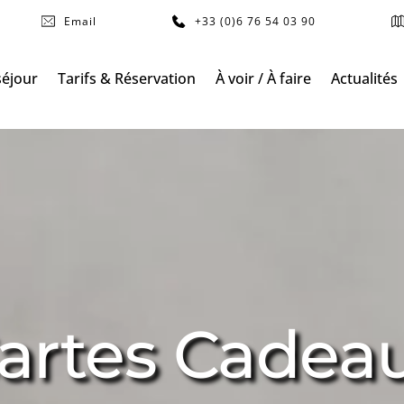
Email
+33 (0)6 76 54 03 90
séjour
Tarifs & Réservation
À voir / À faire
Actualités
artes Cadea