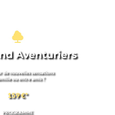
d Aventuriers
ur de nouvelles sensations 
mille ou entre amis ? 
159 €*
PROGRAMME