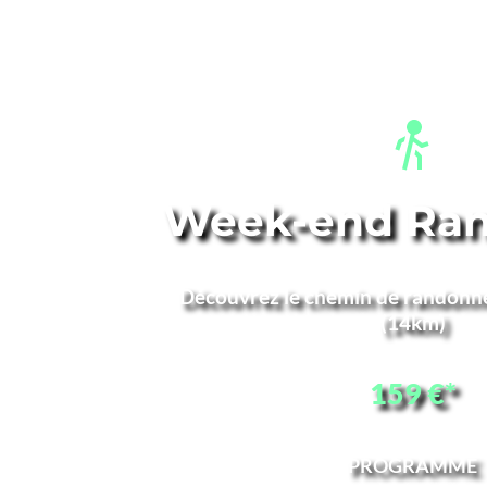
Week-end Ra
Découvrez le chemin de randonnée
(14km)
159 €*
PROGRAMME