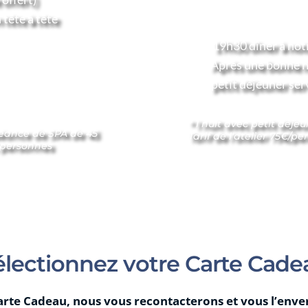
Réservez votre ate
 tête à tête
Après-midi
 19h30 dîner à notr
Après une bonne n
           petit déjeune
* 1 nuit avec petit déje
 séance de SPA de 45 
Tarif de l'atelier 75€/p
2 personnes
électionnez votre Carte Cade
te Cadeau, nous vous recontacterons et vous l’enverr