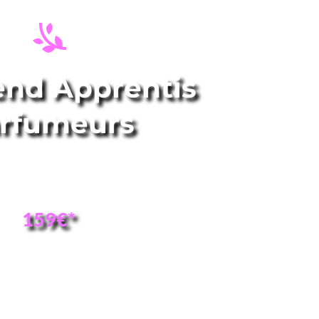
nd Apprentis 
rfumeurs
arfum 100% naturel et sur mesure!
159€*
PROGRAMME
 Jardins de Carbay Hills"