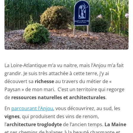
La Loire-Atlantique m’a vu naitre, mais l’Anjou m’a fait 
grandir. Je suis très attachée à cette terre, j’y ai 
découvert sa 
richesse
 au travers du métier de « 
Paysan » de mon mari.  C’est un territoire qui regorge 
de 
ressources naturelles et architecturales
.
En 
parcourant l’Anjou
, vous découvrirez, au sud, les 
vignes
, qui produisent des vins de renom, 
l’
architecture troglodyte
 de l’ancien temps. 
La Maine 
et ses chemins de halages à la beauté charmante et 