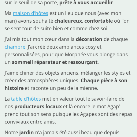
sur le seuil de sa porte, 
prête à vous accueillir
.
Ma 
maison d’hôtes
 est un lieu que nous (avec mon 
mari) avons souhaité 
chaleureux
, 
confortabl
e où l’on 
se sent tout de suite bien et comme chez soi.
J'ai mis tout mon cœur dans la 
décoration
 de chaque 
chambre
. J’ai créé deux ambiances cosy et 
personnalisées, pour que Morphée vous plonge dans 
un 
sommeil réparateur et ressourçant
.
J'aime chiner des objets anciens, mélanger les styles et 
créer des atmosphères uniques. 
Chaque pièce à son 
histoire
 et raconte un peu de la mienne.
La 
table d’hôtes
 met en valeur tout le savoir-faire de 
nos 
producteurs locaux
 et là encore le mot Agap’ 
prend tout son sens puisque les Agapes sont des repas 
conviviaux entre amis.
Notre 
jardin
 n’a jamais été aussi beau que depuis 